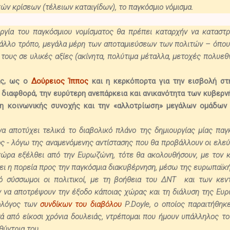
ών κρίσεων (τέλειων καταιγίδων), το παγκόσμιο νόμισμα.
υργία του παγκόσμιου νομίσματος
θα πρέπει καταρχήν να καταστρ
 άλλο τρόπο, μεγάλα μέρη των αποταμιεύσεων των πολιτών
– όπου 
τους σε υλικές αξίες (ακίνητα, πολύτιμα μέταλλα, μετοχές πολυεθ
ας, ως
ο
Δούρειος Ίππος
και η κερκόπορτα για την εισβολή σ
 διαφθορά, την ευρύτερη ανεπάρκεια και ανικανότητα των κυβερν
ψη κοινωνικής συνοχής και την «αλλοτρίωση» μεγάλων ομάδων 
να αποτύχει τελικά το διαβολικό πλάνο της δημιουργίας μίας πα
ς - λόγω της αναμενόμενης αντίστασης που θα προβάλλουν οι ελε
χώρα εξέλθει από την Ευρωζώνη, τότε θα ακολουθήσουν, με τον κα
ει η πορεία προς την παγκόσμια διακυβέρνηση, μέσω της ευρωπαϊκ
ό σύσσωμοι οι πολιτικοί, με τη βοήθεια του ΔΝΤ και των κεντ
 να αποτρέψουν την έξοδο κάποιας χώρας και τη διάλυση της Ε
μολόγος των
συνδίκων του διαβόλου
P
.
Doyle
, ο οποίος παραιτήθηκ
ά από είκοσι χρόνια δουλειάς, ντρέπομαι που ήμουν υπάλληλος το
θύντρια του.