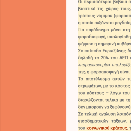
Οι περισσότεροι βέβαια 
βιαστικά τις χώρες τους
τρόπους νόμιμου (φοροαπ
η οποία αυξάνεται ραγδαία
Για παράδειγμα μόνο στη
φοροδιαφυγή, υπολογίσθηκ
ψήφισε η σημερινή κυβέρν
Σε επίπεδο Ευρωζώνης δε
δηλαδή το 20% του ΑΕΠ τ
«παραοικονομία» υπολογίζ
της, η φοροαποφυγή είναι
Το αποτέλεσμα αυτών τω
στρωμάτων, με το κόστος
του κόστους
– λόγω του ό
διασώζονται τελικά με τ
δεν μπορούν να ξεφύγουν)
Σε τελική ανάλυση λοιπόν
εισοδηματικών τάξεων,
μ
του
κοινωνικού κράτους
,