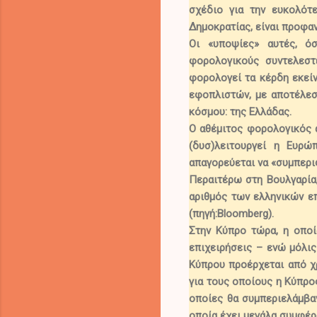
σχέδιο για την ευκολότ
Δημοκρατίας, είναι προφα
Οι «υποψίες» αυτές, ό
φορολογικούς συντελεστ
φορολογεί τα κέρδη εκεί
εφοπλιστών, με αποτέλεσ
κόσμου: της Ελλάδας.
Ο αθέμιτος φορολογικός 
(δυσ)λειτουργεί η Ευρ
απαγορεύεται να «συμπερι
Περαιτέρω στη Βουλγαρία
αριθμός των ελληνικών επ
(πηγή:
Bloomberg
).
Στην Κύπρο τώρα, η οπο
επιχειρήσεις
– ενώ μόλις
Κύπρου προέρχεται από χ
για τους οποίους η Κύπρο
οποίες θα συμπεριελάμβαν
οποία έχει μεγάλα συμφέρ