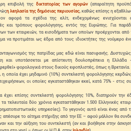
ερη επιβολή της
δικτατορίας των αγορών
(απαραίτητη προϋπ
νώς
η λεηλασία της δημόσιας περιουσίας
, καθώς επίσης η εξαθλί
σον αφορά τα σχέδια της ελίτ, ενδεχομένως ενισχύονται 
ές και τρόπους φορολόγησης, εντός της Ευρώπης. Για παράδ
νων των εταιρειών, τα εισοδήματα των οποίων προέρχονται από
μα να προτιμάται ως έδρα από τους ιδιοκτήτες της νούμερο ένα
ανταγωνισμός της πατρίδας μας εδώ είναι πασιφανής. Δυστυχώς
ώπη και υποτάσσεται με απίστευτη δουλοπρέπεια η Ελλάδα
φερθεί» φορολογικά στους δικούς εφοπλιστές, όπως η Βρετανία.
, η οποία έχει μηδαμινό (10%) συντελεστή φορολόγησης κερδών
ιχειρήσεων, οι οποίες εγκαταστάθηκαν εκεί, κατά 75%
- στις συ
ία έχει επίσης συντελεστή φορολόγησης 10%,
διατηρούν την έ
 τα τελευταία δύο χρόνια εγκαταστάθηκαν 1.500 Ελληνικές εται
ρηματοπιστωτικές υπηρεσίες). Το γεγονός αυτό
είναι ένας από 
ς απέσυρε το αίτημα στήριξης από την ΕΕ
– αφού μάλλον θα συνδε
αν και την αύξηση του συντελεστή (αν και
βοήθησε στην άσκησ
οντα στο νησί – όπως οι Η.Π.Α. στην
Ιρλανδία
).