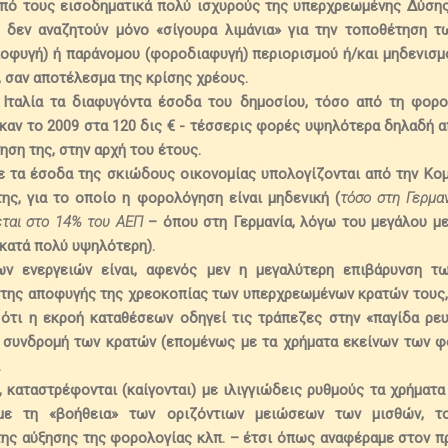
από τους εισοδηματικά πολύ ισχυρούς της υπερχρεωμένης Δύσης,
, δεν αναζητούν μόνο «σίγουρα λιμάνια» για την τοποθέτηση
οφυγή) ή παράνομου (φοροδιαφυγή) περιορισμού ή/και μηδενισμ
, σαν αποτέλεσμα της κρίσης χρέους.
 Ιταλία τα διαφυγόντα έσοδα του δημοσίου, τόσο από τη φορ
αν το 2009 στα 120 δις € -
τέσσερις φορές υψηλότερα δηλαδή απ
ηση της, στην αρχή του έτους
.
 τα έσοδα της σκιώδους οικονομίας υπολογίζονται από την Κο
ης, για το οποίο η φορολόγηση είναι μηδενική (
τόσο στη Γερμαν
εται στο 14% του ΑΕΠ
– όπου στη Γερμανία, λόγω του μεγάλου μ
 κατά πολύ υψηλότερη).
ν ενεργειών είναι,
αφενός μεν η μεγαλύτερη επιβάρυνση τ
 της αποφυγής της χρεοκοπίας των υπερχρεωμένων κρατών τους,
τι η εκροή καταθέσεων οδηγεί τις τράπεζες στην «παγίδα ρευ
η συνδρομή των κρατών (επομένως με τα χρήματα εκείνων των φ
.
,
καταστρέφονται (καίγονται) με ιλιγγιώδεις ρυθμούς τα χρήματ
ε τη «βοήθεια» των οριζόντιων μειώσεων των μισθών, το
 της αύξησης της φορολογίας κλπ. – έτσι όπως αναφέραμε στον 