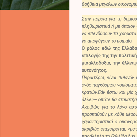
βοήθεια μεγάλων οικονομικ
Στην πορεία για τη δημιο
πληθωριστικά ή με όποιον
να επενδύσουν τα χρήματα 
να αποφύγουν το μοιραίο.
Ο ρόλος εδώ της Ελλάδ
επιλογής της την πολιτική
μισαλλοδοξία, την έλλει
αυτονόητος.
Περαιτέρω, είναι πιθανόν 
ενός παγκόσμιου νομίσματο
κρατών.
Εάν έστω και μία 
άλλες
– οπότε θα σταματήσ
Ακριβώς για το λόγο αυτ
προσπαθούν με κάθε μέσον
χαρακτηριστικά ο οικονο
ακριβώς επιχειρείται, «
μετ
παράλληλα τη Γαλλίδα διευ