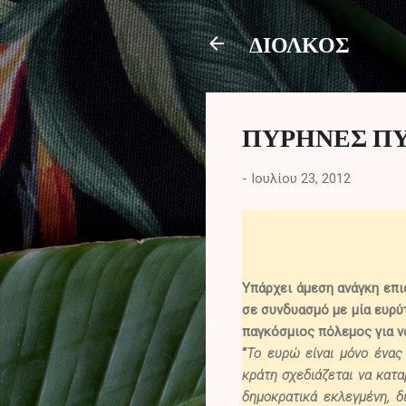
ΔΙΟΛΚΟΣ
ΠΥΡΗΝΕΣ Π
-
Ιουλίου 23, 2012
Υπάρχει άμεση ανάγκη επι
σε συνδυασμό με μία ευρύ
παγκόσμιος πόλεμος για να
“
Το ευρώ είναι μόνο ένας 
κράτη σχεδιάζεται να κατα
δημοκρατικά εκλεγμένη, δ