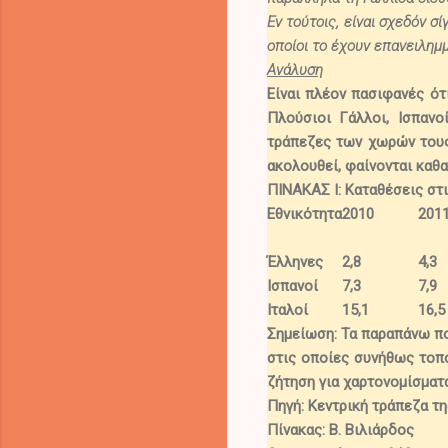
Εν τούτοις,
είναι σχεδόν σ
οποίοι το έχουν επανειλημ
Ανάλυση
Είναι πλέον πασιφανές ότ
Πλούσιοι Γάλλοι, Ισπανο
τράπεζες των χωρών τους,
ακολουθεί, φαίνονται καθα
ΠΙΝΑΚΑΣ Ι
: Καταθέσεις στ
Εθνικότητα
2010
201
Έλληνες
2,8
4,3
Ισπανοί
7,3
7,9
Ιταλοί
15,1
16,5
Σημείωση:
Τα παραπάνω ποσ
στις οποίες συνήθως τοπ
ζήτηση για χαρτονομίσματ
Πηγή:
Κεντρική τράπεζα τη
Πίνακας
: Β. Βιλιάρδος