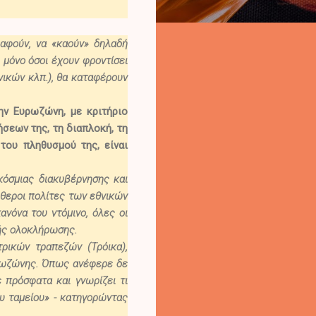
αφούν, να «καούν» δηλαδή
μόνο όσοι έχουν φροντίσει
νικών κλπ.), θα καταφέρουν
την Ευρωζώνη
, με κριτήριο
ήσεων της, τη διαπλοκή, τη
του πληθυσμού της, είναι
γκόσμιας διακυβέρνησης και
ύθεροι πολίτες των εθνικών
νόνα του ντόμινο, όλες οι
ής ολοκλήρωσης.
ρικών τραπεζών (Τρόικα),
υρωζώνης. Όπως ανέφερε δε
ε πρόσφατα και γνωρίζει τι
υ ταμείου
» - κατηγορώντας