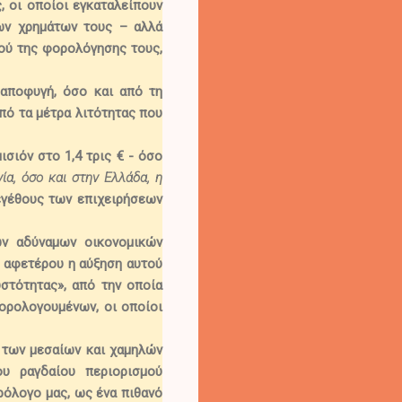
 οι οποίοι εγκαταλείπουν
 των χρημάτων τους –
αλλά
ού της φορολόγησης τους,
οαποφυγή, όσο και από τη
ό τα μέτρα λιτότητας που
μισιόν στο
1,4 τρις €
- όσο
ία, όσο και στην Ελλάδα, η
εγέθους των επιχειρήσεων
ων αδύναμων οικονομικών
 αφετέρου η αύξηση αυτού
στότητας», από την οποία
ορολογουμένων, οι οποίοι
α των μεσαίων και χαμηλών
υ ραγδαίου περιορισμού
πρόλογο μας,
ως ένα πιθανό