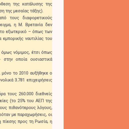
όθεση της κατάλυσης της
ωση της μεσαίας τάξης).
από τους διαφορετικούς
ειγμα,
η Μ. Βρετανία δεν
 το εξωτερικό
– όπως των
 εμπορικής ναυτιλίας του
 όμως νόμιμος, έτσι όπως
 - στην
οποία ουσιαστικά
,
μόνο το 2010 αυξήθηκε ο
νολικά 3.781 επιχειρήσεις
δρα τους
260.000
διεθνείς
ρείες (το 25% του ΑΕΠ της
τους πιθανότερους λόγους,
όταν με παραχωρήσεις, οι
η πίεσης προς τη Ρωσία
, η