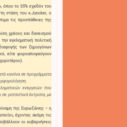
ο, όπου
το 35% σχεδόν του
τη στάση του κ.
Juncker
, ο
πιμα τις προσπάθειες της
ρίση χρέους και δανεισμού
 την εγκληματική πολιτική
διαφυγής των ζημιογόνων
ικό, είτε φοροαποφεύγουν
σχυροτέρου).
κατά κανόνα σε προγράμματα
ερφορολόγηση.
γκληματικών ενεργειών που
 σε ρατσιστικά έκτροπα, με
 δύναμη της Ευρωζώνης – η
οποίοι, έχοντας ακόμη τις
ποβάλλουν οι κυβερνήσεις