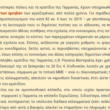
ισσότερες πόλεις και τα κρατίδια της Γερμανίας, έχουν υποχρεωθ
 των αμοιβών
των εργαζομένων, από πολλά χρόνια. Για παράδει
 προϋπολογισμού του κατά 82 εκ. € έως το 2019
– με αποτέλεσμα
ν τη λειτουργία τους οι δημόσιες πισίνες και οι αίθουσες, να π
ικρατούν άθλιες συνθήκες στα σχολεία, στα νοσοκομεία, στις εσ
άνεται συνεχώς το κόστος των παρεχομένων υπηρεσιών εκ μέρου
τά σχολεία κοκ. Επίσης,
αυξάνονται με γοργούς ρυθμούς οι φόρο
ροι εισοδήματος
. Εκτός αυτού, οι πυροσβέστες υποχρεώνονται ν
, όπως επίσης οι νοσοκόμες και άλλες κατηγορίες δημοσίων υπα
πληθές κρατίδιο της Γερμανίας, η Β. Ρηνανία Βεστφαλία, έχει χρ
ανεισμό της να ξεπερνάει τα 20 δις €. Κινδυνεύει λοιπόν με χρ
στάσεων, σύμφωνα με τα τοπικά ΜΜΕ – ενώ οι πλεονασματικές π
τις ελλειμματικές, απειλούν να «αμυνθούν δικαστικά», έτσι ώστε
 του κρατιδίου.
είται και σε ομοσπονδιακό επίπεδο, στο οποίο ισχύει πρακτικ
ν συμφωνεί η Γερμανία, σε επίπεδο Ευρωζώνης.
Ειδικότερα, επει
τικά, συντηρώντας τα υπόλοιπα δώδεκα ελλειμματικά (κάτι ανάλ
ότερο από αυτά, η Βαυαρία, απειλεί να σταματήσει τις πληρωμές τ