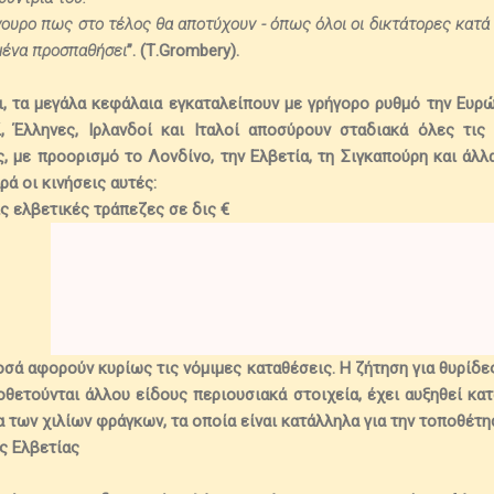
ίγουρο πως στο τέλος θα αποτύχουν
- όπως όλοι οι δικτάτορες κατά τ
μένα προσπαθήσει
”. (
T
.
Grombery
).
ι,
τα μεγάλα κεφάλαια εγκαταλείπουν με γρήγορο ρυθμό την Ευ
ί, Έλληνες, Ιρλανδοί και Ιταλοί αποσύρουν σταδιακά όλες τις
 με προορισμό το Λονδίνο, την Ελβετία, τη Σιγκαπούρη και άλλα
ρά οι κινήσεις αυτές:
ις ελβετικές τράπεζες σε δις €
1
ά αφορούν κυρίως τις νόμιμες καταθέσεις. Η ζήτηση για θυρίδες
οθετούνται άλλου είδους περιουσιακά στοιχεία, έχει αυξηθεί κ
α των χιλίων φράγκων,
τα οποία είναι κατάλληλα για την τοποθέτ
ς Ελβετίας