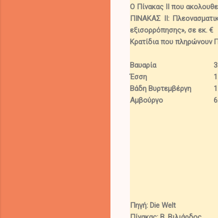
Ο Πίνακας ΙΙ που ακολουθε
ΠΙΝΑΚΑΣ ΙΙ
: Πλεονασματι
εξισορρόπησης», σε εκ. €
Κρατίδια που πληρώνουν
Π
Βαυαρία
3
Έσση
1
Βάδη Βυρτεμβέργη
1
Αμβούργο
6
Πηγή
: Die Welt
Πίνακας
:
Β. Βιλιάρδος