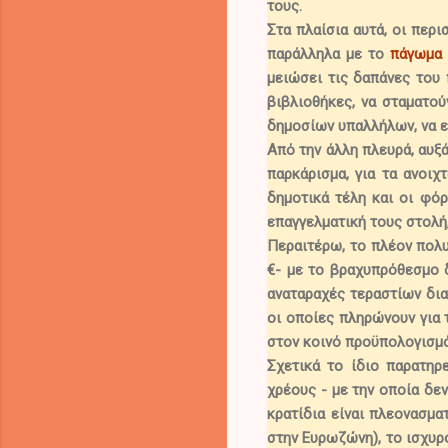
τους.
Στα πλαίσια αυτά, οι περ
παράλληλα με το
πάγωμα
μειώσει τις δαπάνες του
βιβλιοθήκες, να σταματού
δημοσίων υπαλλήλων, να επ
Από την άλλη πλευρά,
αυξ
παρκάρισμα, για τα ανοιχ
δημοτικά τέλη και οι φό
επαγγελματική τους στολή
Περαιτέρω,
το πλέον πολυ
€
- με το βραχυπρόθεσμο δ
αναταραχές τεραστίων δια
οι οποίες πληρώνουν για 
στον κοινό προϋπολογισμό
Σχετικά το ίδιο παρατηρ
χρέους -
με την οποία δε
κρατίδια είναι πλεονασμα
στην Ευρωζώνη),
το ισχυρ