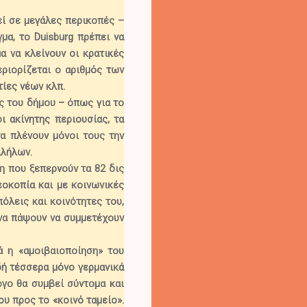
εί σε μεγάλες περικοπές –
γμα,
το
Duisburg
πρέπει να
 να κλείνουν οι κρατικές
εριορίζεται ο αριθμός των
τίες νέων κλπ.
ς του δήμου
– όπως για το
ι ακίνητης περιουσίας, τα
α πλένουν μόνοι τους την
λλήλων.
έη που ξεπερνούν τα 82 δις
εοκοπία και με κοινωνικές
όλεις και κοινότητες του,
 να πάψουν να συμμετέχουν
ά η «αμοιβαιοποίηση» του
δή τέσσερα μόνο γερμανικά
ογο θα συμβεί σύντομα και
ου προς το «κοινό ταμείο»
.