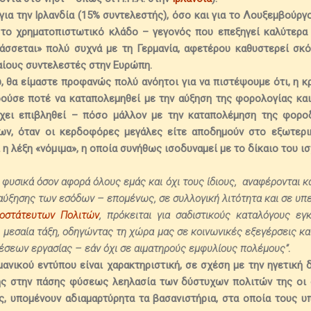
για την Ιρλανδία (15% συντελεστής), όσο και για το Λουξεμβούργ
 το χρηματοπιστωτικό κλάδο
– γεγονός που επεξηγεί καλύτερα 
άσσεται» πολύ συχνά με τη Γερμανία, αφετέρου καθυστερεί σκό
ιαίους συντελεστές στην Ευρώπη.
ω,
θα
είμαστε προφανώς πολύ ανόητοι
για να πιστέψουμε ότι, η κ
ούσε ποτέ να καταπολεμηθεί με την αύξηση της φορολογίας και
έχει επιβληθεί –
πόσο μάλλον με την καταπολέμηση της φορο
εων
, όταν οι κερδοφόρες μεγάλες είτε αποδημούν στο εξωτερ
ι η λέξη «νόμιμα», η οποία συνήθως ισοδυναμεί με το δίκαιο του ι
, φυσικά όσον αφορά όλους εμάς και όχι τους ίδιους, αναφέρονται 
αύξησης των εσόδων – επομένως, σε συλλογική λιτότητα και σε υπ
οστάτευτων Πολιτών
, πρόκειται για σαδιστικούς καταλόγους ε
 μεσαία τάξη,
οδηγώντας τη χώρα μας σε κοινωνικές εξεγέρσεις και
έσεων εργασίας – εάν όχι σε αιματηρούς εμφυλίους πολέμους”
.
νικού εντύπου είναι χαρακτηριστική, σε σχέση με την ηγετική
της στην πάσης φύσεως λεηλασία των δύστυχων πολιτών της
οι 
ς, υπομένουν αδιαμαρτύρητα τα βασανιστήρια, στα οποία τους υ