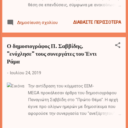
θέση σε επενδύσεις, σύμφωνα με ανακοίνωση
της Ευρωπαϊκής Επιτροπής.
ΔΙΑΒΆΣΤΕ ΠΕΡΙΣΣΌΤΕΡΑ
Δημοσίευση σχολίου
Ο δημοσιογράφος Π. Σαββίδης,
"ενόχλησε" τους συνεργάτες του Έντι
Ράμα
-
Ιουλίου 24, 2019
Την αντίδραση του κόμματος ΕΕΜ-
MEGA προκάλεσαν άρθρα του δημοσιογράφου
Παναγιώτη Σαββίδη στο "Πρώτο Θέμα". Η αρχή
έγινε προ ολίγων ημερών με δημοσίευμα που
αφορούσε την συνεργασία του "ανεξάρτητου"
EEM-MEGA με τον Έντι Ράμα για την διεκδίκηση
του δήμου Φοινικαίων. Την συγκεκριμένη