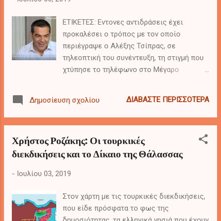
ΕΤΙΚΕΤΕΣ: Εντονες αντιδράσεις έχει
προκαλέσει ο τρόπος με τον οποίο
περιέγραψε ο Αλέξης Τσίπρας, σε
τηλεοπτική του συνέντευξη, τη στιγμή που
χτύπησε το τηλέφωνο στο Μέγαρο
Μαξίμου, την επομένη της πρώτης εκλογής
του, και τον ενημέρωσαν για τον θάνατο
ΔΙΑΒΆΣΤΕ ΠΕΡΙΣΣΌΤΕΡΑ
Δημοσίευση σχολίου
δύο σμηναγών σε δυστύχημα κατά τη
διάρκεια νατοϊκής άσκησης στην Ισπανία.
αι με το που μπαίνω μέσα, δεν πρόλαβα να
Χρήστος Ροζάκης: Οι τουρκικές
καταλάβω τι γίνεται, να μάθω ποιο είναι το
διεκδικήσεις και το Δίκαιο της Θάλασσας
λεγόμενο τριψήφιο τηλέφωνο, το κόκκινο
τηλέφωνο, και χτυπάει αυτό το
-
Ιουλίου 03, 2019
αναθεματισμένο τηλέφωνο και στην άλλη,
δεν καταλαβαίνω ποιο τηλέφωνο,
Στον χάρτη με τις τουρκικές διεκδικήσεις,
προσπαθώ να βρω ποιο είναι να το
που είδε πρόσφατα το φως της
σηκώσω, ήταν το τριψήφιο» τόνισε ο
δημοσιότητας, τα ελληνικά νησιά που έχουν