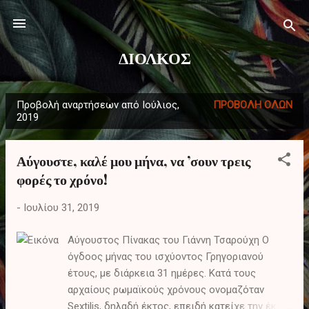
Μετάβαση στο κύριο περιεχόμενο
ΔΙΟΛΚΟΣ
Προβολή αναρτήσεων από Ιούλιος,
ΠΡΟΒΟΛΉ ΌΛΩΝ
Α
2019
ν
α
Αύγουστε, καλέ μου μήνα, να ’σουν τρεις
ρ
φορές το χρόνο!
τ
ή
-
Ιουλίου 31, 2019
σ
ε
Αύγουστος Πίνακας του Γιάννη Τσαρούχη Ο
ι
όγδοος μήνας του ισχύοντος Γρηγοριανού
έτους, με διάρκεια 31 ημέρες. Κατά τους
ς
αρχαίους ρωμαϊκούς χρόνους ονομαζόταν
Sextilis, δηλαδή έκτος, επειδή κατείχε την έκτη