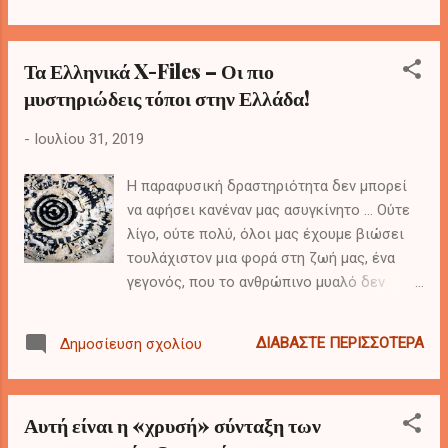
ενδιαφέρουσα παρατήρηση: « Και κάθε φορά
έρχεται με τα δώρα του. Τα ίδια κάθε φορά.
Κάτι φλιτζανάκια του καφέ με ανατολίτικο
Τα Ελληνικά X-Files – Οι πιο
στυλ, στα οποία μάλιστα δίνει ιστορική
μυστηριώδεις τόποι στην Ελλάδα!
διάσταση:
-
Ιουλίου 31, 2019
Η παραφυσική δραστηριότητα δεν μπορεί
να αφήσει κανέναν μας ασυγκίνητο … Ούτε
λίγο, ούτε πολύ, όλοι μας έχουμε βιώσει
τουλάχιστον μια φορά στη ζωή μας, ένα
γεγονός, που το ανθρώπινο μυαλό δεν
μπορεί να το εκλογικεύσει. Πολλοί το
συζητάμε, άλλοι δεν το αναφέρουμε καν…
ΔΙΑΒΆΣΤΕ ΠΕΡΙΣΣΌΤΕΡΑ
Δημοσίευση σχολίου
Οι μαρτυρίες, ωστόσο, για μυστηριώδεις
τόπους στην Ελλάδα, είναι πολλές. Δεν θα
μπορούσε άλλωστε να γίνει και
Αυτή είναι η «χρυσή» σύνταξη των
διαφορετικά, καθώς είμαστε… μετρ της