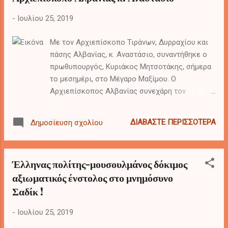
-
Ιουλίου 25, 2019
Με τον Αρχιεπίσκοπο Τιράνων, Δυρραχίου και
πάσης Αλβανίας, κ. Αναστάσιο, συναντήθηκε ο
πρωθυπουργός, Κυριάκος Μητσοτάκης, σήμερα
το μεσημέρι, στο Μέγαρο Μαξίμου. Ο
Αρχιεπίσκοπος Αλβανίας συνεχάρη τον
πρωθυπουργό για την ανάληψη των καθηκόντων
του και ζήτησε τη βοήθειά του για την
ΔΙΑΒΆΣΤΕ ΠΕΡΙΣΣΌΤΕΡΑ
Δημοσίευση σχολίου
αντιμετώπιση των προβλημάτων της
Ορθόδοξης Εκκλησίας της Αλβανίας ώστε να
διασφαλιστεί η εύρυθμη λειτουργία και η
Έλληνας πολίτης-μουσουλμάνος δόκιμος
υλοποίηση του έργου της. Επίσης, στη διάρκεια
αξιωματικός ένστολος στο μνημόσυνο
της συνάντησης, συζητήθηκαν οι εξελίξεις στην
Σαδίκ !
Αλβανία.
-
Ιουλίου 25, 2019