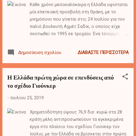
Κάθε χρόνο μεσοκαλόκαιρα η Ελλάδα υφίσταται
μία επετειακή προσβολή στη Θράκη, με το
μνημόσυνο που γίνεται στις 24 Ιουλίου για τον
παλιό βουλευτή Αχμέτ Σαδίκ, ο οποίος είχε
σκοτωθεί το 1995 σε τροχαίο. Ένα τσούρμο
φασιστών έρχεται από την Τουρκία και
μυξοκλαίει για τον “μεγάλο ηγέτη” που έχασε η
ΔΙΑΒΆΣΤΕ ΠΕΡΙΣΣΌΤΕΡΑ
Δημοσίευση σχολίου
μειονότητα, αφήνει υπονοούμενα για πολιτική
δολοφονία των ελληνικών υπηρεσιών και λίγο
ευθέως λίγο εμμέσως μας απειλεί ως χώρα.
Η Ελλάδα πρώτη χώρα σε επενδύσεις από
Τελευταίως μας “προτιμούν” σε τέτοιες
το σχέδιο Γιούνκερ
αθλιότητες η Μεράλ Ακσενέρ (ΙΥΙ) και ο
Μουσταφά Ντεστιντζί (ΒΒΡ).
-
Ιουλίου 25, 2019
Χρηματοδότηση ύψους 76,9 δισ. ευρώ στα 28
κράτη μέλη αντιπροσωπεύουν τα εγκεκριμένα
έργα στο πλαίσιο του σχεδίου Γιούνκερ τον
Ιούλιο, με την Ελλάδα να βρίσκεται στην πρώτη