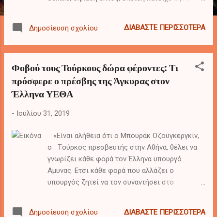
θέση στο δεκάμηνο ρωμαϊκό ημερολόγιο. Την
ονομασία αυτή διατήρησε και αργότερα, όταν
ΔΙΑΒΆΣΤΕ ΠΕΡΙΣΣΌΤΕΡΑ
Δημοσίευση σχολίου
προστέθηκαν δύο ακόμη μήνες, ο Ιανουάριος
και ο Φεβρουάριος, και ο Σεξτίλις κατείχε την
όγδοη θέση στο δωδεκάμηνο, πλέον, ρωμαϊκό
Φοβού τους Τούρκους δώρα φέροντες: Τι
ημερολόγιο.
πρόσφερε ο πρέσβης της Άγκυρας στον
Έλληνα ΥΕΘΑ
-
Ιουλίου 31, 2019
«Eίναι αλήθεια ότι ο Μπουράκ Οζουγκεργκίν,
ο Tούρκος πρεσβευτής στην Αθήνα, θέλει να
γνωρίζει κάθε φορά τον Έλληνα υπουργό
Αμυνας. Ετσι κάθε φορά που αλλάζει ο
υπουργός ζητεί να τον συναντήσει στο
Πεντάγωνο, στο υπουργείο» γράφει ο
Βηματοδότης Και συνεχίζει με μια
ΔΙΑΒΆΣΤΕ ΠΕΡΙΣΣΌΤΕΡΑ
Δημοσίευση σχολίου