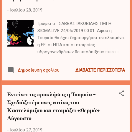
-
Ιουλίου 28, 2019
Γράφει ο ΣΑΒΒΑΣ ΙΑΚΩΒΙΔΗΣ ΠΗΓΗ:
SIGMALIVE 24/06/2019 00:01 Αφού η
Τουρκία θα έχει δημιουργήσει τετελεσμένα,
η ΕΕ, οι ΗΠΑ και οι εταιρείες
υδρογονανθράκων θα υποδείξουν πιεστικά
ότι, προς το συμφέρον όλων, η κρίση
πρέπει να τερματιστεί. Άρα, οι πλευρές θα
ΔΙΑΒΆΣΤΕ ΠΕΡΙΣΣΌΤΕΡΑ
Δημοσίευση σχολίου
κληθούν σύντομα στο τραπέζι του
διαλόγου με τουρκικούς όρους και
τετελεσμένα, ώστε να συζητηθούν και να
Εντείνει τις προκλήσεις η Τουρκία -
επιλυθούν ως πακέτο οι υδρογονάνθρακες,
Σχεδιάζει έρευνες νοτίως του
το Κυπριακό και τα Eλληνοτουρκικά… Τα
Καστελόριζου και ετοιμάζει «θερμό»
συμπεράσματα του Ευρωπαϊκού
Συμβουλίου της περασμένης Πέμπτης και
Αύγουστο
ειδικά η παρ. 17, η οποία αναφέρεται στις
παράνομες δραστηριότητες της Τουρκίας
-
Ιουλίου 27, 2019