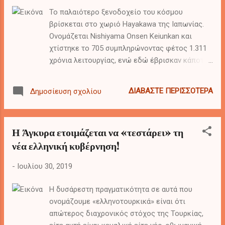
ανταποδοτικότητας θα λάβει μικτή σύνταξη
Το παλαιότερο ξενοδοχείο του κόσμου
ποσού: Εικόνα: Το έγγραφο με τη «βασιλική»
βρίσκεται στο χωριό Hayakawa της Ιαπωνίας.
σύνταξη των 23.008,84 ευρώ
Ονομάζεται Nishiyama Onsen Keiunkan και
χτίστηκε το 705 συμπληρώνοντας φέτος 1.311
χρόνια λειτουργίας, ενώ εδώ έβρισκαν κάποτε
ηρεμία οι Ιάπωνες Σαμουράι. Από τη στιγμή που
άνοιξε έχει κλείσει μόνο για να ανακαινιστεί
ΔΙΑΒΆΣΤΕ ΠΕΡΙΣΣΌΤΕΡΑ
Δημοσίευση σχολίου
ενώ κατά τη διάρκεια όλων αυτών των χρόνων
πέρασε από 52 γενιές και συνεχίζει να ανήκει
στην ίδια οικογένεια.
Η Άγκυρα ετοιμάζεται να «τεστάρει» τη
νέα ελληνική κυβέρνηση!
-
Ιουλίου 30, 2019
Η δυσάρεστη πραγματικότητα σε αυτά που
ονομάζουμε «ελληνοτουρκικά» είναι ότι
απώτερος διαχρονικός στόχος της Τουρκίας,