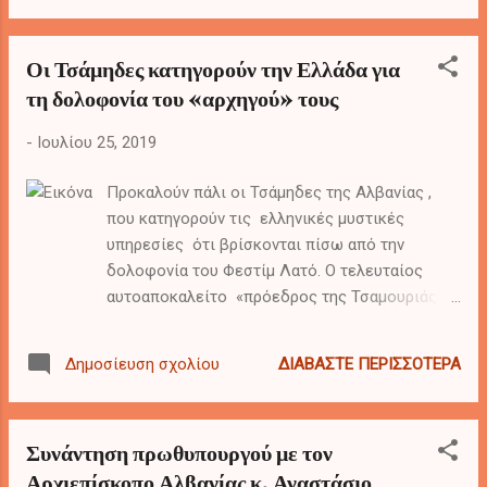
παντρεύτηκε.
Οι Τσάμηδες κατηγορούν την Ελλάδα για
τη δολοφονία του «αρχηγού» τους
-
Ιουλίου 25, 2019
Προκαλούν πάλι οι Τσάμηδες της Αλβανίας ,
που κατηγορούν τις ελληνικές μυστικές
υπηρεσίες ότι βρίσκονται πίσω από την
δολοφονία του Φεστίμ Λατό. Ο τελευταίος
αυτοαποκαλείτο «πρόεδρος της Τσαμουριάς»
και δολοφονήθηκε το πρωί στην Ολλανδία.
Ωστόσο, οι φίλοι του στα κοινωνικά δίκτυα
ΔΙΑΒΆΣΤΕ ΠΕΡΙΣΣΌΤΕΡΑ
Δημοσίευση σχολίου
κατηγορούν τις ελληνικές μυστικές υπηρεσίες
πως ήταν αυτές που έδωσαν την εντολή της
εκτέλεσης.
Συνάντηση πρωθυπουργού με τον
Αρχιεπίσκοπο Αλβανίας κ. Αναστάσιο