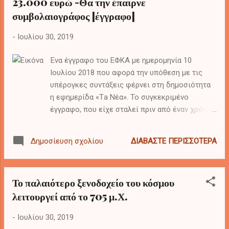
23.000 ευρώ -Θα την έπαιρνε
μυθολογίας, όμως, υπάρχουν
συμβολαιογράφος [έγγραφο]
αποδεδειγμένα τόποι που κάτι περίεργο
συμβαίνει και αρκετοί εξ αυτών, δίχως
-
Ιουλίου 30, 2019
λογική εξήγηση…
Ένα έγγραφο του ΕΦΚΑ με ημερομηνία 10
Ιουλίου 2018 που αφορά την υπόθεση με τις
υπέρογκες συντάξεις φέρνει στη δημοσιότητα
η εφημερίδα «Τa Νέα». Το συγκεκριμένο
έγγραφο, που είχε σταλεί πριν από έναν χρόνο
από την προϊσταμένη της Διεύθυνσης Παροχών
προς τη γενική διευθύντρια Συντάξεων του
ΔΙΑΒΆΣΤΕ ΠΕΡΙΣΣΌΤΕΡΑ
Δημοσίευση σχολίου
ΕΦΚΑ, αναφέρεται στις συντάξεις των
συμβολαιογράφων. Στο επίμαχο έγγραφο που
δημοσιεύει η εφημερίδα αναφέρεται ότι
Το παλαιότερο ξενοδοχείο του κόσμου
«συμβολαιογράφος με συντάξιμες αποδοχές
λειτουργεί από το 705 μ.Χ.
40.648,30 ευρώ και καταβληθείσες
ασφαλιστικές εισφορές 7.804.473,80 ευρώ με
-
Ιουλίου 30, 2019
βάση το νέο νόμο και την αρχή της