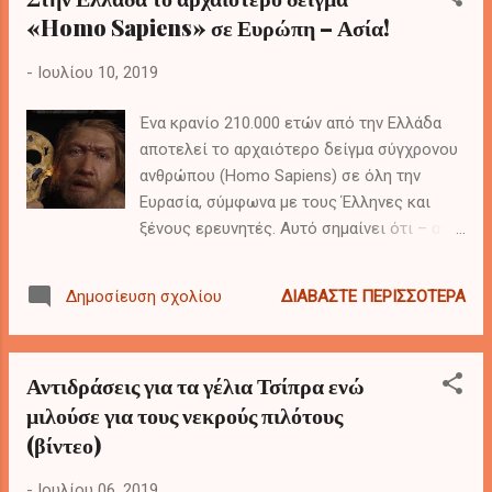
«Homo Sapiens» σε Ευρώπη – Ασία!
πλεονέκτημα αιφνιδιασμού (όπως συνέβη και
την περίοδο της κρίσης των Ιμίων). 2- Παρ’ όλο
-
Ιουλίου 10, 2019
που η τουρκική πλευρά θα μπορούσε να
ανακηρύξει την ΑΟΖ της μονομέρως, οι
Ένα κρανίο 210.000 ετών από την Ελλάδα
εξελίξεις στον εμφύλιο της Λιβύης πιέζουν
αποτελεί το αρχαιότερο δείγμα σύγχρονου
προς την επίσπευση μία τέτοιας απόφασης.
ανθρώπου (Homo Sapiens) σε όλη την
Ευρασία, σύμφωνα με τους Έλληνες και
ξένους ερευνητές. Αυτό σημαίνει ότι – αν
οι επιστήμονες έχουν δίκιο – το κρανίο
είναι κατά τουλάχιστον 150.000 χρόνια
ΔΙΑΒΆΣΤΕ ΠΕΡΙΣΣΌΤΕΡΑ
Δημοσίευση σχολίου
παλαιότερο από το αρχαιότερο απολίθωμα
«έμφρονος ανθρώπου» (Homo sapiens) που
είχε βρεθεί έως τώρα στην Ευρώπη. Ένα
Αντιδράσεις για τα γέλια Τσίπρα ενώ
δεύτερο κρανίο που βρέθηκε στην ίδια
μιλούσε για τους νεκρούς πιλότους
τοποθεσία της Πελοποννήσου και
(βίντεο)
εκτιμάται ότι είναι τουλάχιστον 170.000
ετών, διαθέτει χαρακτηριστικά Νεάντερταλ.
-
Ιουλίου 06, 2019