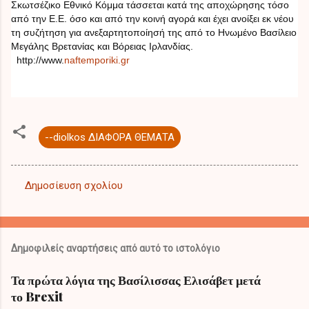
Σκωτσέζικο Εθνικό Κόμμα τάσσεται κατά της αποχώρησης τόσο
από την Ε.Ε. όσο και από την κοινή αγορά και έχει ανοίξει εκ νέου
τη συζήτηση για ανεξαρτητοποίησή της από το Ηνωμένο Βασίλειο
Μεγάλης Βρετανίας και Βόρειας Ιρλανδίας.
http://www.
naftemporiki.gr
--diolkos ΔΙΑΦΟΡΑ ΘΕΜΑΤΑ
Δημοσίευση σχολίου
Σ
χ
ό
Δημοφιλείς αναρτήσεις από αυτό το ιστολόγιο
λ
ι
Τα πρώτα λόγια της Βασίλισσας Ελισάβετ μετά
το Brexit
α