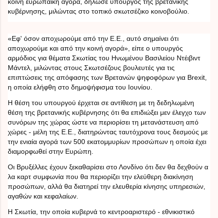
κοινή ευρωπαϊκή αγορά, δήλωσε υπουργός της βρετανικής
κυβέρνησης, μιλώντας στο τοπικό σκωτσέζικο κοινοβούλιο.
«Εφ' όσον αποχωρούμε από την Ε.Ε., αυτό σημαίνει ότι
αποχωρούμε και από την κοινή αγορά», είπε ο υπουργός
αρμόδιος για θέματα Σκωτίας του Ηνωμένου Βασιλείου Ντέιβιντ
Μάντελ, μιλώντας στους Σκωτσέζους βουλευτές για τις
επιπτώσεις της απόφασης των Βρετανών ψηφοφόρων για Brexit,
η οποία ελήφθη στο δημοψήφισμα του Ιουνίου.
Η θέση του υπουργού έρχεται σε αντίθεση με τη δεδηλωμένη
θέση της βρετανικής κυβέρνησης ότι θα επιδιώξει μεν έλεγχο των
συνόρων της χώρας ώστε να περιορίσει τη μετανάστευση από
χώρες - μέλη της Ε.Ε., διατηρώντας ταυτόχρονα τους δεσμούς με
την ενιαία αγορά των 500 εκατομμυρίων προσώπων η οποία έχει
διαμορφωθεί στην Ευρώπη.
Οι Βρυξέλλες έχουν ξεκαθαρίσει στο Λονδίνο ότι δεν θα δεχθούν α
λα καρτ συμφωνία που θα περιορίζει την ελεύθερη διακίνηση
προσώπων, αλλά θα διατηρεί την ελευθερία κίνησης υπηρεσιών,
αγαθών και κεφαλαίων.
Η Σκωτία, την οποία κυβερνά το κεντροαριστερό - εθνικιστικό