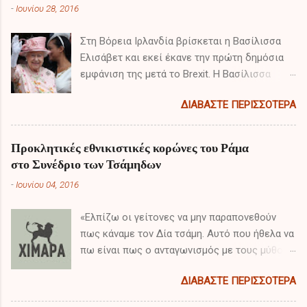
-
Ιουνίου 28, 2016
Στη Βόρεια Ιρλανδία βρίσκεται η Βασίλισσα
Ελισάβετ και εκεί έκανε την πρώτη δημόσια
εμφάνιση της μετά το Brexit. Η Βασίλισσα
πραγματοποιεί διημερή επίσκεψη έπειτα από
ΔΙΑΒΆΣΤΕ ΠΕΡΙΣΣΌΤΕΡΑ
το αποτέλεσμα του δημοψηφίσματος και τα
πρώτα της λόγια είχαν ιδιαίτερο ενδιαφέρον.
Προκλητικές εθνικιστικές κορώνες του Ράμα
στο Συνέδριο των Τσάμηδων
-
Ιουνίου 04, 2016
«Ελπίζω οι γείτονες να μην παραπονεθούν
πως κάναμε τον Δία τσάμη. Αυτό που ήθελα να
πω είναι πως ο ανταγωνισμός με τους μύθους
δεν φέρνει τίποτα το καλό στην ειρηνική
ΔΙΑΒΆΣΤΕ ΠΕΡΙΣΣΌΤΕΡΑ
συνύπαρξη μεταξύ των εθνών και κοινοτήτων.
Κατά την επόμενη εβδομάδα θα καθίσουμε