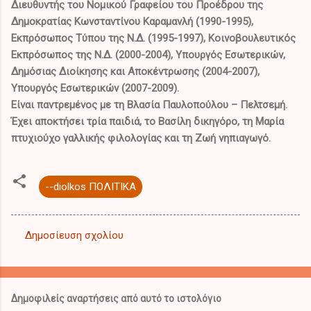
Διευθυντής του Νομικού Γραφείου του Προέδρου της
Δημοκρατίας Κωνσταντίνου Καραμανλή (1990-1995),
Εκπρόσωπος Τύπου της Ν.Δ. (1995-1997), Κοινοβουλευτικός
Εκπρόσωπος της Ν.Δ. (2000-2004), Υπουργός Εσωτερικών,
Δημόσιας Διοίκησης και Αποκέντρωσης (2004-2007),
Υπουργός Εσωτερικών (2007-2009).
Είναι παντρεμένος με τη Βλασία Παυλοπούλου – Πελτσεμή.
Έχει αποκτήσει τρία παιδιά, το Βασίλη δικηγόρο, τη Μαρία
πτυχιούχο γαλλικής φιλολογίας και τη Ζωή νηπιαγωγό.
--diolkos ΠΟΛΙΤΙΚΑ
Δημοσίευση σχολίου
Σ
χ
ό
Δημοφιλείς αναρτήσεις από αυτό το ιστολόγιο
λ