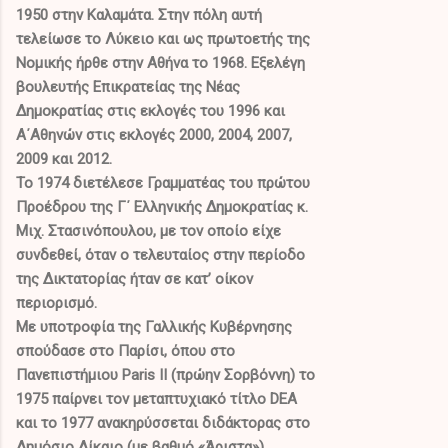
1950 στην Καλαμάτα. Στην πόλη αυτή
τελείωσε το Λύκειο και ως πρωτοετής της
Νομικής ήρθε στην Αθήνα το 1968. Εξελέγη
βουλευτής Επικρατείας της Νέας
Δημοκρατίας στις εκλογές του 1996 και
Α΄Αθηνών στις εκλογές 2000, 2004, 2007,
2009 και 2012.
Το 1974 διετέλεσε Γραμματέας του πρώτου
Προέδρου της Γ΄ Ελληνικής Δημοκρατίας κ.
Μιχ. Στασινόπουλου, με τον οποίο είχε
συνδεθεί, όταν ο τελευταίος στην περίοδο
της Δικτατορίας ήταν σε κατ’ οίκον
περιορισμό.
Με υποτροφία της Γαλλικής Κυβέρνησης
σπούδασε στο Παρίσι, όπου στο
Πανεπιστήμιου Paris II (πρώην Σορβόννη) το
1975 παίρνει τον μεταπτυχιακό τίτλο DEA
και το 1977 ανακηρύσσεται διδάκτορας στο
Δημόσιο Δίκαιο (με βαθμό «Άριστα»).