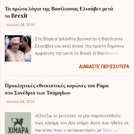
ι
Τα πρώτα λόγια της Βασίλισσας Ελισάβετ μετά
το Brexit
α
-
Ιουνίου 28, 2016
Στη Βόρεια Ιρλανδία βρίσκεται η Βασίλισσα
Ελισάβετ και εκεί έκανε την πρώτη δημόσια
εμφάνιση της μετά το Brexit. Η Βασίλισσα
πραγματοποιεί διημερή επίσκεψη έπειτα από
ΔΙΑΒΆΣΤΕ ΠΕΡΙΣΣΌΤΕΡΑ
το αποτέλεσμα του δημοψηφίσματος και τα
πρώτα της λόγια είχαν ιδιαίτερο ενδιαφέρον.
Προκλητικές εθνικιστικές κορώνες του Ράμα
στο Συνέδριο των Τσάμηδων
-
Ιουνίου 04, 2016
«Ελπίζω οι γείτονες να μην παραπονεθούν
πως κάναμε τον Δία τσάμη. Αυτό που ήθελα να
πω είναι πως ο ανταγωνισμός με τους μύθους