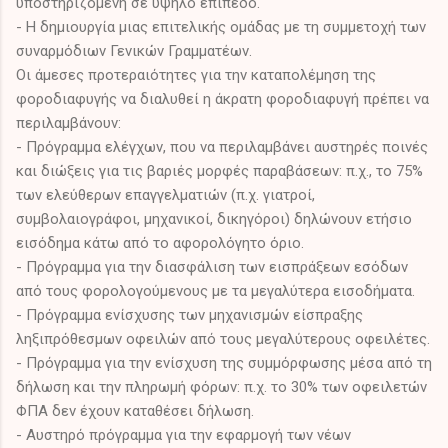
υποστηριζόμενη σε υψηλό επίπεδο.
- Η δημιουργία μιας επιτελικής ομάδας με τη συμμετοχή των
συναρμόδιων Γενικών Γραμματέων.
Οι άμεσες προτεραιότητες για την καταπολέμηση της
φοροδιαφυγής να διαλυθεί η άκρατη φοροδιαφυγή πρέπει να
περιλαμβάνουν:
- Πρόγραμμα ελέγχων, που να περιλαμβάνει αυστηρές ποινές
και διώξεις για τις βαριές μορφές παραβάσεων: π.χ., το 75%
των ελεύθερων επαγγελματιών (π.χ. γιατροί,
συμβολαιογράφοι, μηχανικοί, δικηγόροι) δηλώνουν ετήσιο
εισόδημα κάτω από το αφορολόγητο όριο.
- Πρόγραμμα για την διασφάλιση των εισπράξεων εσόδων
από τους φορολογούμενους με τα μεγαλύτερα εισοδήματα.
- Πρόγραμμα ενίσχυσης των μηχανισμών είσπραξης
ληξιπρόθεσμων οφειλών από τους μεγαλύτερους οφειλέτες.
- Πρόγραμμα για την ενίσχυση της συμμόρφωσης μέσα από τη
δήλωση και την πληρωμή φόρων: π.χ. το 30% των οφειλετών
ΦΠΑ δεν έχουν καταθέσει δήλωση.
- Αυστηρό πρόγραμμα για την εφαρμογή των νέων