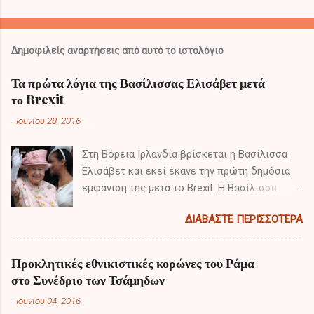
Σ
χ
ό
Δημοφιλείς αναρτήσεις από αυτό το ιστολόγιο
λ
ι
Τα πρώτα λόγια της Βασίλισσας Ελισάβετ μετά
το Brexit
α
-
Ιουνίου 28, 2016
Στη Βόρεια Ιρλανδία βρίσκεται η Βασίλισσα
Ελισάβετ και εκεί έκανε την πρώτη δημόσια
εμφάνιση της μετά το Brexit. Η Βασίλισσα
πραγματοποιεί διημερή επίσκεψη έπειτα από
ΔΙΑΒΆΣΤΕ ΠΕΡΙΣΣΌΤΕΡΑ
το αποτέλεσμα του δημοψηφίσματος και τα
πρώτα της λόγια είχαν ιδιαίτερο ενδιαφέρον.
Προκλητικές εθνικιστικές κορώνες του Ράμα
στο Συνέδριο των Τσάμηδων
-
Ιουνίου 04, 2016